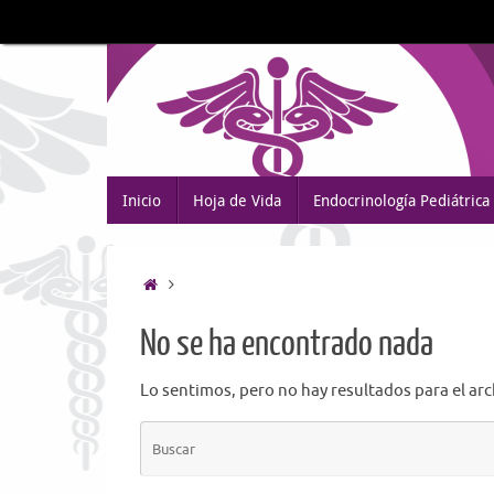
Saltar
al
contenido
Saltar
Inicio
Hoja de Vida
Endocrinología Pediátrica
al
contenido
Inicio
No se ha encontrado nada
Lo sentimos, pero no hay resultados para el ar